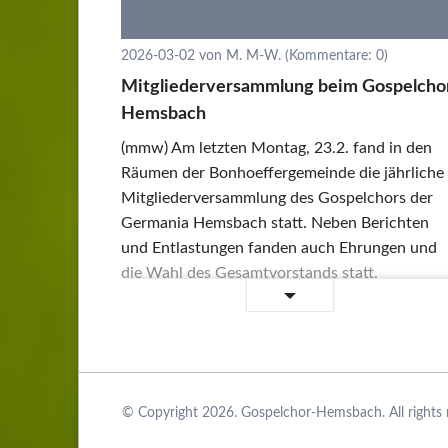
2026-03-02
von M. M-W. (Kommentare: 0)
Mitgliederversammlung beim Gospelcho
Hemsbach
(mmw) Am letzten Montag, 23.2. fand in den
Räumen der Bonhoeffergemeinde die jährliche
Mitgliederversammlung des Gospelchors der
Germania Hemsbach statt. Neben Berichten
und Entlastungen fanden auch Ehrungen und
die Wahl des Gesamtvorstands statt.
Mitgliederversammlung
Weiterlesen …
beim
Gospelchor
Hemsbach
© Copyright 2026. Gospelchor-Hemsbach. All rights 