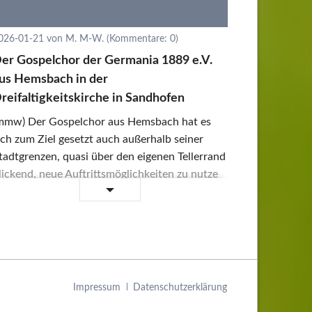
026-01-21
von M. M-W. (Kommentare: 0)
er Gospelchor der Germania 1889 e.V.
us Hemsbach in der
reifaltigkeitskirche in Sandhofen
mmw) Der Gospelchor aus Hemsbach hat es
ich zum Ziel gesetzt auch außerhalb seiner
tadtgrenzen, quasi über den eigenen Tellerrand
lickend, neue Auftrittsmöglichkeiten zu nutze
Der
eiterlesen …
Gospelchor
der
Germania
1889
e.V.
Navigation
Impressum
Datenschutzerklärung
aus
überspringen
Hemsbach