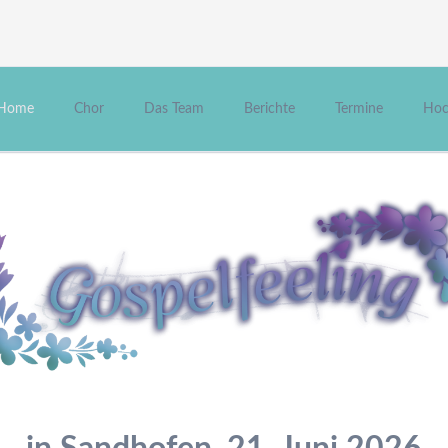
Home
Chor
Das Team
Berichte
Termine
Hoc
Germania
Chorleiterin
Pianistin