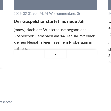
2026-02-01
von M. M-W. (Kommentare: 0)
2
r
Der Gospelchor startet ins neue Jahr
D
a
(mmw) Nach der Winterpause begann der
D
Gospelchor Hemsbach am 14. Januar mit einer
kleinen Neujahrsfeier in seinem Proberaum im
(
Luthersaal.
s
Der
Weiterlesen …
S
Gospelchor
b
startet
W
ins
neue
Jahr
reserved.