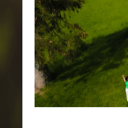
1
2
3
4
5
Konzert Gospelfelling 2026 Hemsbach